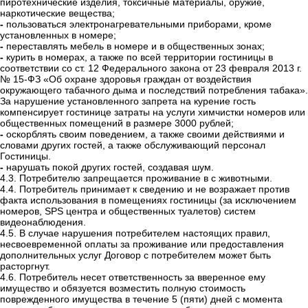
пиротехнические изделия, токсичные материалы, оружие,
наркотические вещества;
-
пользоваться электронагревательными приборами, кроме
установленных
в номере;
-
переставлять мебель в номере и в общественных зонах;
-
курить в номерах, а также по всей территории гостиницы в
соответствии со ст. 12 Федерального закона от 23 февраля 2013 г.
№ 15-ФЗ «Об охране здоровья граждан от воздействия
окружающего табачного дыма и последствий потребления табака».
За нарушение установленного запрета на курение гость
компенсирует гостинице затраты на услуги химчистки номеров или
общественных помещений в размере 3000 рублей;
-
оскорблять своим поведением, а также своими действиями и
словами других гостей, а также обслуживающий персонал
Гостиницы.
-
нарушать покой других гостей, создавая шум.
4.3. Потребителю запрещается проживание в с животными.
4.4.
Потребитель принимает к сведению и не возражает против
факта использования в помещениях гостиницы (за исключением
номеров, SPS
центра и общественных туалетов) систем
видеонаблюдения.
4.5.
В случае нарушения потребителем настоящих правил,
несвоевременной оплаты за проживание или предоставления
дополнительных услуг
Д
оговор с потребителем может быть
расторгнут.
4.6.
Потребитель несет ответственность за вверенное ему
имущество и обязуется возместить полную стоимость
поврежденного имущества в течение 5 (пяти) дней с момента