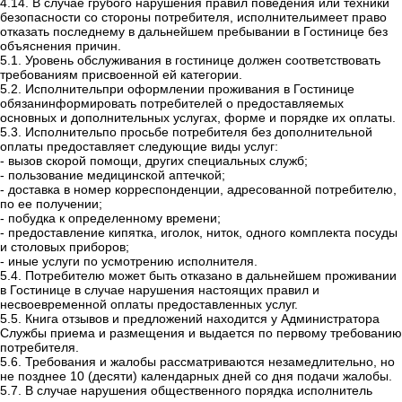
4.
14. В случае грубого нарушения правил поведения или техники
безопасности со стороны потребителя
, исполнительимеет право
отказать последнему в дальнейшем пребывании в Гостинице без
объяснения причин.
5.1. Уровень обслуживания в гостинице должен соответствовать
требованиям присвоенной ей категории.
5.2.
Исполнительпри оформлении проживания в Гостинице
обязанинформировать потребителей о предоставляемых
основных и дополнительных услугах, форме и порядке их оплаты.
5.3.
Исполнительпо просьбе потребителя без дополнительной
оплаты предоставляет следующие виды услуг:
-
вызов скорой помощи, других специальных служб;
-
пользование медицинской аптечкой;
-
доставка в номер корреспонденции, адресованной потребителю,
по ее получении;
-
побудка к определенному времени;
-
предоставление кипятка, иголок, ниток, одного комплекта посуды
и столовых приборов;
-
иные услуги по усмотрению исполнителя.
5.4. Потребителю может быть отказано в дальнейшем проживании
в Гостинице в случае нарушения настоящих правил и
несвоевременной оплаты предоставленных услуг.
5.5.
Книга отзывов и предложений находится у
Администратора
Службы приема и размещения и выдается по первому требованию
потребителя
.
5.6.
Требования и жалобы рассматриваются незамедлительно, но
не позднее 10 (десяти) календарных дней со дня подачи жалобы.
5.7. В случае нарушения общественного порядка исполнитель