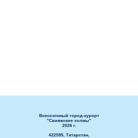
Онлайн камера
Гостиница "Каскад"
Контакты
Гостиница "Станция"
Публичная оферта об
использовании подарочных
Рестораны
сертификатов
Ля Фамилия
Бахча
Сноб
Нота
Банкетный зал Сакура
Банкетный зал РОЯЛ ХОЛЛ"
Банкетный зал "ЗАГС"
Развлечения
Ски-пасс он-лайн
Гольф-клуб
Обработка персональных данных
Открытые бассейны
Спа-центр
Всесезонный город-курорт
"Свияжские холмы"
2026 г.
422595, Татарстан,