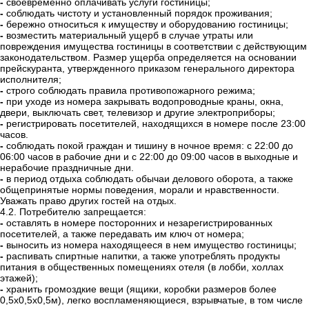
-
своевременно оплачивать услуги гостиницы;
-
соблюдать чистоту и установленный порядок проживания;
-
бережно относиться к имуществу и оборудованию гостиницы;
-
возместить материальный ущерб в случае утраты или
повреждения имущества гостиницы в соответствии с действующим
законодательством. Размер ущерба определяется на основании
прейскуранта, утвержденного приказом генерального директора
исполнителя;
-
строго соблюдать правила противопожарного режима;
-
при уходе из номера закрывать водопроводные краны, окна,
двери, выключать свет, телевизор и другие электроприборы;
-
регистрировать посетителей, находящихся в номере после 23:00
часов.
-
соблюдать покой граждан и тишину в ночное время: с 22:00 до
06:00 часов в рабочие дни и с 22:00 до 09:00 часов в выходные и
нерабочие праздничные дни.
-
в период отдыха соблюдать обычаи делового оборота, а также
общепринятые нормы поведения, морали и нравственности.
Уважать право других гостей на отдых.
4.2. Потребителю запрещается:
-
оставлять в номере посторонних и незарегистрированных
посетителей, а также передавать им ключ от номера;
-
выносить из номера находящееся в нем имущество гостиницы;
-
распивать спиртные напитки, а также употреблять продукты
питания в общественных помещениях отеля (в лобби, холлах
этажей);
-
хранить громоздкие вещи (ящики, коробки размеров более
0,5x0,5x0,5м), легко воспламеняющиеся, взрывчатые, в том числе