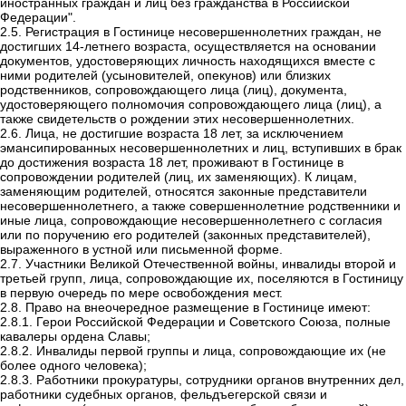
иностранных граждан и лиц без гражданства в Российской
Федерации".
2.5. Регистрация в Гостинице несовершеннолетних граждан, не
достигших 14-летнего возраста, осуществляется на основании
документов, удостоверяющих личность находящихся вместе с
ними родителей (усыновителей, опекунов) или близких
родственников, сопровождающего лица (лиц), документа,
удостоверяющего полномочия сопровождающего лица (лиц), а
также свидетельств о рождении этих несовершеннолетних.
2.6. Лица, не достигшие возраста 18 лет, за исключением
эмансипированных несовершеннолетних и лиц, вступивших в брак
до достижения возраста 18 лет, проживают в Гостинице в
сопровождении родителей (лиц, их заменяющих). К лицам,
заменяющим родителей, относятся законные представители
несовершеннолетнего, а также совершеннолетние родственники и
иные лица, сопровождающие несовершеннолетнего с согласия
или по поручению его родителей (законных представителей),
выраженного в устной или письменной форме.
2.7. Участники Великой Отечественной войны, инвалиды второй и
третьей групп, лица, сопровождающие их, поселяются в Гостиницу
в первую очередь по мере освобождения мест.
2.8. Право на внеочередное размещение в Гостинице имеют:
2.8.1.
Герои Российской Федерации и Советского Союза, полные
кавалеры ордена Славы;
2.8.2.
Инвалиды первой группы и лица, сопровождающие их (не
более одного человека);
2.8.3.
Работники прокуратуры, сотрудники органов внутренних дел,
работники судебных органов, фельдъегерской связи и