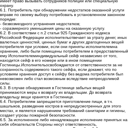
имеет право вызывать сотрудников полиции или специальную
охрану.
6.1.
Потребитель при обнаружении недостатков оказанной услуги
вправе по своему выбору потребовать в установленном законном
порядке:
-
безвозмездного устранения недостатков;
-
соразмерного уменьшения цены на оказанную услугу.
6.2.
В соответствии с п.2 статьи 925 Гражданского кодекса
Российской Федерации исполнительотвечает за утрату денег, иных
валютных ценностей, ценных бумаг и других драгоценных вещей
потребителя при условии, если они приняты исполнителемна
хранение, либо были помещены потребителем в предоставленный
ему Исполнителеминдивидуальный сейф независимо от того,
находится сейф в его номере или в ином помещении
Гостиницы.Исполнительосвобождается от ответственности за не
сохранность содержимого такого сейфа, если докажет, что по
условиям хранения доступ к сейфу без ведома потребителя был
невозможен либо стал возможным вследствие непреодолимой
силы.
6.3.
В случае обнаружения в Гостинице забытых вещей
принимаются меры к возврату их владельцам. До возврата
владельцу вещи хранятся в Гостинице.
6.4. Потребителям запрещается приготовление пищи, в т.ч.
шашлыков, разведение костров в непредусмотренных для этого
местах, и является нарушением требований санитарии и гигиены,
создает угрозы пожарной безопасности.
6.5.
За исполненное либо ненадлежащее исполнение принятых на
себя обязательств Стороны несут ответственность,