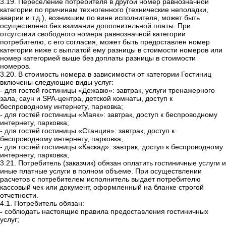
3.19. Переселение потребителя в другой номер равнозначной
категории по причинам техногенного (технические неполадки,
аварии и т.д.), возникшим по вине исполнителя, может быть
осуществлено без взимания дополнительной платы. При
отсутствии свободного номера равнозначной категории
потребителю, с его согласия, может быть предоставлен номер
категории ниже с выплатой ему разницы в стоимости номеров или
номер категорией выше без доплаты разницы в стоимости
номеров.
3.20. В стоимость номера в зависимости от категории Гостиниц
включены следующие виды услуг:
- для гостей гостиницы «Дежавю»: завтрак, услуги тренажерного
зала, саун и
SPA-центра, детской комнаты, доступ к
беспроводному интернету, парковка;
- для гостей гостиницы «Маяк»: завтрак, доступ к беспроводному
интернету, парковка;
- для гостей гостиницы «Станция»: завтрак, доступ к
беспроводному интернету, парковка;
- для гостей гостиницы «Каскад»: завтрак, доступ к беспроводному
интернету, парковка;
3.21. Потребитель (заказчик) обязан оплатить гостиничные услуги и
иные платные услуги в полном объеме. При осуществлении
расчетов с потребителем исполнитель выдает потребителю
кассовый чек или документ, оформленный на бланке строгой
отчетности.
4.1. Потребитель обязан:
-
соблюдать настоящие правила предоставления гостиничных
услуг;