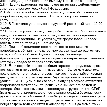
информации (при исполнении ими служебных обязанностей);
2.8.4.
Другие категории граждан в соответствии с действующим
законодательством Российской Федерации.
2.9.
Исполнитель обеспечивает круглосуточное обслуживание
потребителей, прибывающих в Гостиницу и убывающих из
Гостиницы.
2.10.
В Гостинице установлен следующий расчетный час – 12:00
часов.
2.11.
В случае раннего заезда потребителю может быть отказано в
предоставлении гостиничных услуг до наступления времени
заезда, либо гостиничные услуги будут предоставлены после
оплаты потребителем раннего заезда.
2.12.
При необходимости продления срока проживания
потребитель обязан не позднее, чем за два часа до расчетного
часа, сообщить об этом Администратору Гостиницы.
Администратор при наличии свободных номеров запрашиваемой
категории продлевает срок проживания.
2.13.
Если потребитель не сообщил заранее о продлении срока
проживания и не освободил номер спустя более чем два часа
после расчетного часа, в то время как этот номер забронирован
для другого гостя, руководитель Службы приема и размещения
(далее –
СПиР
) (или лицо его заменяющее) в случае отсутствия
потребителя может принять решение о выносе его вещей из
номера. Для этого комиссия, состоящая из руководителя
СПиР
(или лица, его заменяющего), сотрудника службы безопасности,
руководителя хозяйственной службы (или лица его заменяющего)
составляет акт о выносе вещей потребителя в трех экземплярах.
Вещи потребителя хранятся в камере хранения до момента их