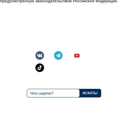
предусмотренную законодательством Российской Федерации.
+7 843 221 66 11
Круглосуточная горячая линия
Мы в социальных сетях
Поиск по сайту
О курорте
Размещение
Правила
Альпийские домики
Как добраться?
Гостиница "Маяк"
Тарифы и акции
Гостиница "Дежавю"