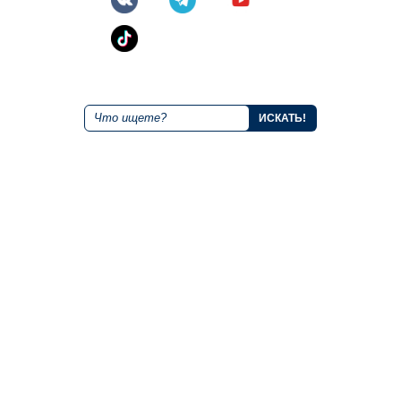
Поиск по сайту
О курорте
Размещение
Правила
Альпийские домики
Как добраться?
Гостиница "Маяк"
Тарифы и акции
Гостиница "Дежавю"
Онлайн камера
Гостиница "Каскад"
Контакты
Гостиница "Станция"
Публичная оферта об
использовании подарочных
Рестораны
сертификатов
Ля Фамилия
Бахча
Сноб
Нота
Банкетный зал Сакура
Банкетный зал РОЯЛ ХОЛЛ"
Банкетный зал "ЗАГС"