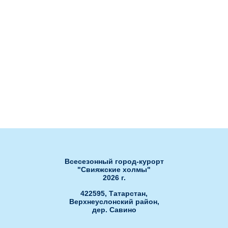
Рестораны
сертификатов
Ля Фамилия
Бахча
Сноб
Нота
Банкетный зал Сакура
Банкетный зал РОЯЛ ХОЛЛ"
Банкетный зал "ЗАГС"
Развлечения
Ски-пасс он-лайн
Гольф-клуб
Обработка персональных данных
Открытые бассейны
Спа-центр
Всесезонный город-курорт
"Свияжские холмы"
2026 г.
422595, Татарстан,
Верхнеуслонский район,
дер. Савино