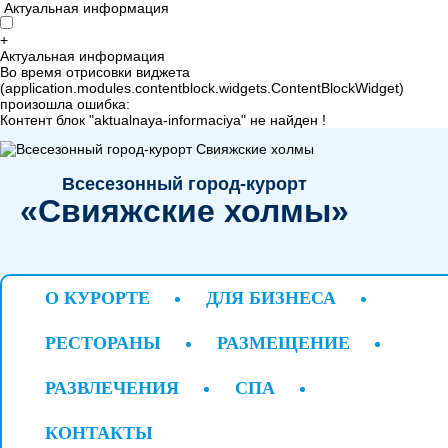
Актуальная информация
+
Актуальная информация
Во время отрисовки виджета
(application.modules.contentblock.widgets.ContentBlockWidget)
произошла ошибка:
Контент блок "aktualnaya-informaciya" не найден !
Всесезонный город-курорт
«Свияжские холмы»
О КУРОРТЕ
ДЛЯ БИЗНЕСА
+7 843 221 66 11
Горячая линия
РЕСТОРАНЫ
РАЗМЕЩЕНИЕ
Татарстан, Верхнеуслонский район, дер. Савино
РАЗВЛЕЧЕНИЯ
СПА
система онлайн-бронирования
КОНТАКТЫ