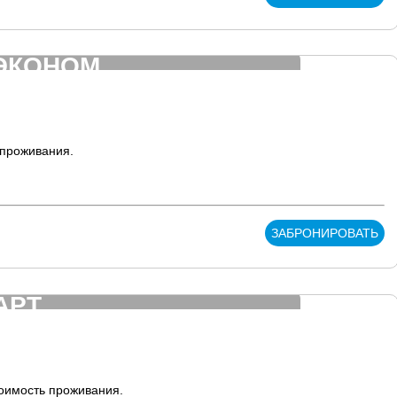
ЭКОНОМ
 проживания.
ЗАБРОНИРОВАТЬ
АРТ
тоимость проживания.