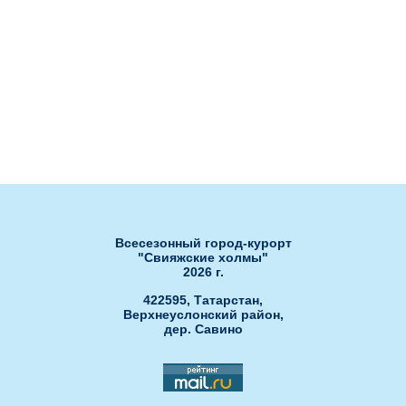
Сноб
Нота
Банкетный зал Сакура
Банкетный зал РОЯЛ ХОЛЛ"
Банкетный зал "ЗАГС"
Развлечения
Ски-пасс он-лайн
Гольф-клуб
Обработка персональных данных
Открытые бассейны
Спа-центр
Всесезонный город-курорт
"Свияжские холмы"
2026 г.
422595, Татарстан,
Верхнеуслонский район,
дер. Савино