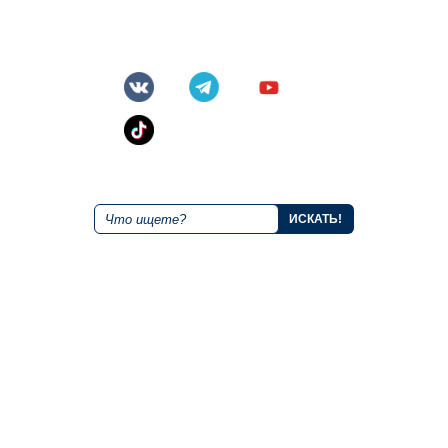
Круглосуточная горячая линия
Мы в социальных сетях
Поиск по сайту
О курорте
Размещение
Правила
Альпийские домики
Как добраться?
Гостиница "Маяк"
Тарифы и акции
Гостиница "Дежавю"
Онлайн камера
Гостиница "Каскад"
Контакты
Гостиница "Станция"
Публичная оферта об
использовании подарочных
Рестораны
сертификатов
Ля Фамилия
Бахча