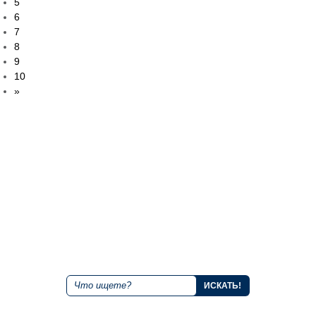
5
6
7
8
9
10
»
+7 843 221 66 11
Круглосуточная горячая линия
Мы в социальных сетях
Поиск по сайту