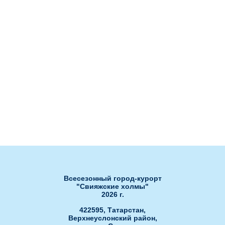
Контакты
Гостиница "Станция"
Публичная оферта об
использовании подарочных
Рестораны
сертификатов
Ля Фамилия
Бахча
Сноб
Нота
Банкетный зал Сакура
Банкетный зал РОЯЛ ХОЛЛ"
Банкетный зал "ЗАГС"
Развлечения
Ски-пасс он-лайн
Гольф-клуб
Обработка персональных данных
Открытые бассейны
Спа-центр
Всесезонный город-курорт
"Свияжские холмы"
2026 г.
422595, Татарстан,
Верхнеуслонский район,