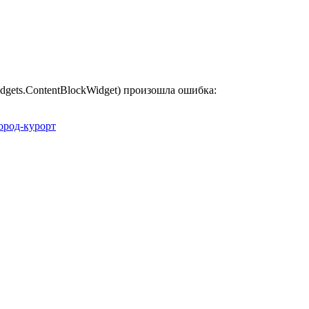
widgets.ContentBlockWidget) произошла ошибка:
ород-курорт