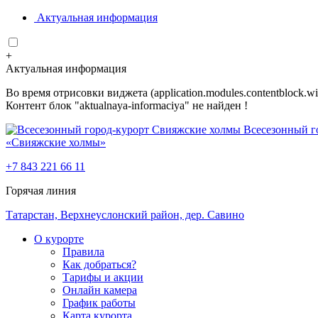
Актуальная информация
+
Актуальная информация
Во время отрисовки виджета (application.modules.contentblock.
Контент блок "aktualnaya-informaciya" не найден !
Всесезонный г
«Свияжские холмы»
+7 843 221 66 11
Горячая линия
Татарстан, Верхнеуслонский район, дер. Савино
О курорте
Правила
Как добраться?
Тарифы и акции
Онлайн камера
График работы
Карта курорта