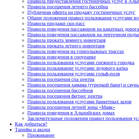
Правила предоставления гостиничных услуг в Аль
Правила посещения летнего бассейна
Публичная оферта на продажу гостиничных услуг
Общие положения правил пользования услугами вс
Правила продажи ски-пасс
Правила поведения пассажиров на канатных дорог
Правила поведения пассажиров на ленточном подъ
Правила проката зимнего инвентаря
Правила проката летнего инвентаря
Правила поведения на горнолыжных трассах
Правила поведения в сноупарке
Правила пользования услугами снежного городка
Правила пользование услугами ледового катка
Правила пользования услугами гольф-поля
Правила посещения спа центра
Правила посещения хамама (турецкой бани) и саун
Правила посещения бассейнов
Правила посещения фитнес центра
Правила пользования услугами банкетных залов
Правила посещения летней зоны «Маяк»
Правила поведения в Альпийских домах
Заключительные положения правил пользования ус
Как добраться?
Тарифы и акции
Проживание