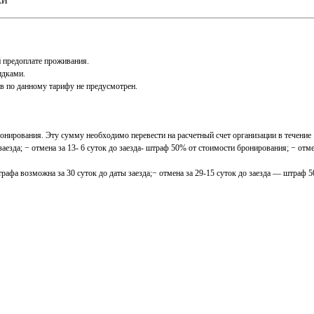
й предоплате проживания.
идками.
тв по данному тарифу не предусмотрен.
нирования. Эту сумму необходимо перевести на расчетный счет организации в течение 
аезда; − отмена за 13- 6 суток до заезда- штраф 50% от стоимости бронирования; − от
трафа возможна за 30 суток до даты заезда;− отмена за 29-15 суток до заезда — штраф 