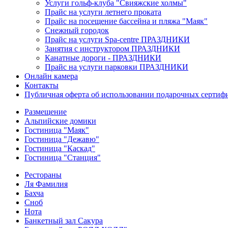
Услуги гольф-клуба "Свияжские холмы"
Прайс на услуги летнего проката
Прайс на посещение бассейна и пляжа "Маяк"
Снежный городок
Прайс на услуги Spa-centre ПРАЗДНИКИ
Занятия с инструктором ПРАЗДНИКИ
Канатные дороги - ПРАЗДНИКИ
Прайс на услуги парковки ПРАЗДНИКИ
Онлайн камера
Контакты
Публичная оферта об использовании подарочных сертиф
Размещение
Альпийские домики
Гостиница "Маяк"
Гостиница "Дежавю"
Гостиница "Каскад"
Гостиница "Станция"
Рестораны
Ля Фамилия
Бахча
Сноб
Нота
Банкетный зал Сакура