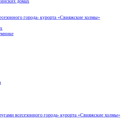
пийских домах
есезонного города- курорта «Свияжские холмы»
ах
емнике
ы
лугами всесезонного города- курорта «Свияжские холмы»