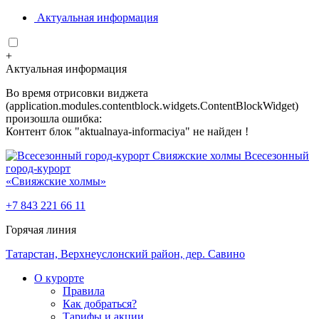
Актуальная информация
+
Актуальная информация
Во время отрисовки виджета
(application.modules.contentblock.widgets.ContentBlockWidget)
произошла ошибка:
Контент блок "aktualnaya-informaciya" не найден !
Всесезонный
город-курорт
«Свияжские холмы»
+7 843 221 66 11
Горячая линия
Татарстан, Верхнеуслонский район, дер. Савино
О курорте
Правила
Как добраться?
Тарифы и акции