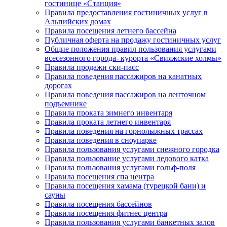
гостинице «Станция»
Правила предоставления гостиничных услуг в
Альпийских домах
Правила посещения летнего бассейна
Публичная оферта на продажу гостиничных услуг
Общие положения правил пользования услугами
всесезонного города- курорта «Свияжские холмы»
Правила продажи ски-пасс
Правила поведения пассажиров на канатных
дорогах
Правила поведения пассажиров на ленточном
подъемнике
Правила проката зимнего инвентаря
Правила проката летнего инвентаря
Правила поведения на горнолыжных трассах
Правила поведения в сноупарке
Правила пользования услугами снежного городка
Правила пользование услугами ледового катка
Правила пользования услугами гольф-поля
Правила посещения спа центра
Правила посещения хамама (турецкой бани) и
сауны
Правила посещения бассейнов
Правила посещения фитнес центра
Правила пользования услугами банкетных залов