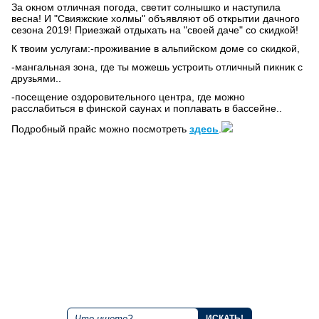
За окном отличная погода, светит солнышко и наступила
весна! И "Свияжские холмы" объявляют об открытии дачного
сезона 2019! Приезжай отдыхать на "своей даче" со скидкой!
К твоим услугам:
-проживание в альпийском доме со скидкой,
-мангальная зона, где ты можешь устроить отличный пикник с
друзьями..
-посещение оздоровительного центра, где можно
расслабиться в финской саунах и поплавать в бассейне..
Подробный прайс можно посмотреть
здесь
.
+7 843 221 66 11
Круглосуточная горячая линия
Мы в социальных сетях
Поиск по сайту